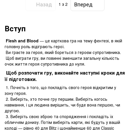
Назад
Вперед
1
з 2
Вступ
Flesh and Blood
— це карткова гра на тему фентезі, в якій
головну роль відіграють герої.
Ви граєте за героя, який бореться з героєм супротивника.
Щоб виграти гру, ви повинні зменшити загальну кількість
очок життя героя супротивника до нуля.
Щоб розпочати гру, виконайте наступні кроки для
її підготовки.
1. Почніть з того, що покладіть свого героя відкритим у
зону героя.
2. Виберіть, хто почне гру першим. Виберіть когось
навмання, і ця людина вирішить, чи буде вона першою, чи
другою.
3. Виберіть свою зброю та спорядження і покладіть їх
обличчям донизу. Потім виберіть карти, які будуть у вашій
колоді — рівно 40 для Blitz і щонайменше 60 для Classic