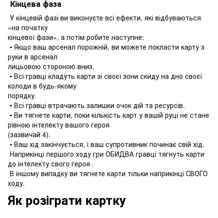
Кінцева фаза
У кінцевій фазі ви виконуєте всі ефекти, які відбуваються
«на початку
кінцевої фази», а потім робите наступне:
• Якщо ваш арсенал порожній, ви можете покласти карту з
руки в арсенал
лицьовою стороною вниз.
• Всі гравці кладуть карти зі своєї зони скиду на дно своєї
колоди в будь-якому
порядку.
• Всі гравці втрачають залишки очок дій та ресурсів.
• Ви тягнете карти, поки кількість карт у вашій руці не стане
рівною інтелекту вашого героя
(зазвичай 4).
• Ваш хід закінчується, і ваш супротивник починає свій хід.
Наприкінці першого ходу гри ОБИДВА гравці тягнуть карти
до інтелекту свого героя .
В іншому випадку ви тягнете карти тільки наприкінці СВОГО
ходу.
Як розіграти картку