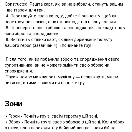
Constructed. Решта карт, які ви не вибрали, стануть вашим
інвентарем для гри.
4. Перетасуйте свою колоду, дайте її опоненту, щоб він
перетасував і зрізав, а потім покладіть її в зону колоди.
5. Переверніть свою зброю та спорядження і покладіть їх у
зони зброї та спорядження.
6. Витягніть стільки карт, скільки дорівнює інтелекту
вашого героя (зазвичай 4), і починайте гру!
Після того, як ви побачили зброю та спорядження свого
супротивника, ви не можете змінити свою зброю чи
спорядження.
Також немає можливості мулігану — перші карти, які ви
витягли, є тими, з якими ви почнете гру.
Зони
• Герой - Почніть гру зі своїм героєм у цій зоні.
• Зброя - Почніть гру зі своєю зброєю в цій зоні. Коли зброя
атакує, вона переходить у бойовий ланцюг, поки бій не