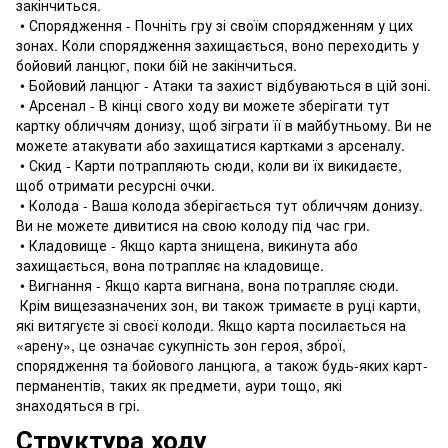
закінчиться.
• Спорядження - Почніть гру зі своїм спорядженням у цих
зонах. Коли спорядження захищається, воно переходить у
бойовий ланцюг, поки бій не закінчиться.
• Бойовий ланцюг - Атаки та захист відбуваються в цій зоні.
• Арсенал - В кінці свого ходу ви можете зберігати тут
картку обличчям донизу, щоб зіграти її в майбутньому. Ви не
можете атакувати або захищатися картками з арсеналу.
• Скид - Карти потрапляють сюди, коли ви їх викидаєте,
щоб отримати ресурсні очки.
• Колода - Ваша колода зберігається тут обличчям донизу.
Ви не можете дивитися на свою колоду під час гри.
• Кладовище - Якщо карта знищена, викинута або
захищається, вона потрапляє на кладовище.
• Вигнання - Якщо карта вигнана, вона потрапляє сюди.
Крім вищезазначених зон, ви також тримаєте в руці карти,
які витягуєте зі своєї колоди. Якщо карта посилається на
«арену», це означає сукупність зон героя, зброї,
спорядження та бойового ланцюга, а також будь-яких карт-
перманентів, таких як предмети, аури тощо, які
знаходяться в грі.
Структура ходу