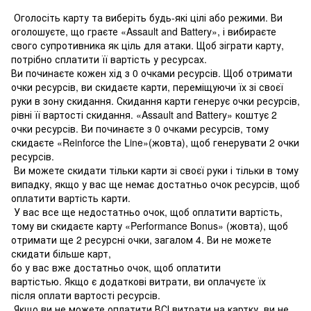
Оголосіть карту та виберіть будь-які цілі або режими. Ви
оголошуєте, що граєте «Assault and Battery», і вибираєте
свого супротивника як ціль для атаки. Щоб зіграти карту,
потрібно сплатити її вартість у ресурсах.
Ви починаєте кожен хід з 0 очками ресурсів. Щоб отримати
очки ресурсів, ви скидаєте карти, переміщуючи їх зі своєї
руки в зону скидання. Скидання карти генерує очки ресурсів,
рівні її вартості скидання. «Assault and Battery» коштує 2
очки ресурсів. Ви починаєте з 0 очками ресурсів, тому
скидаєте «Reinforce the Line»(жовта), щоб генерувати 2 очки
ресурсів.
Ви можете скидати тільки карти зі своєї руки і тільки в тому
випадку, якщо у вас ще немає достатньо очок ресурсів, щоб
оплатити вартість карти.
У вас все ще недостатньо очок, щоб оплатити вартість,
тому ви скидаєте карту «Performance Bonus» (жовта), щоб
отримати ще 2 ресурсні очки, загалом 4. Ви не можете
скидати більше карт,
бо у вас вже достатньо очок, щоб оплатити
вартістью. Якщо є додаткові витрати, ви оплачуєте їх
після оплати вартості ресурсів.
Якщо ви не можете оплатити ВСІ витрати на картку, ви не