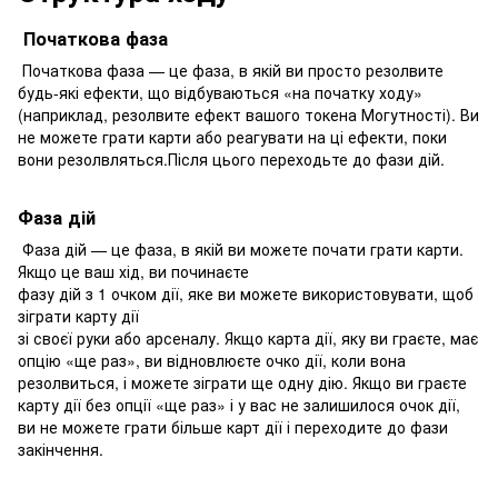
Початкова фаза
Початкова фаза — це фаза, в якій ви просто резолвите
будь-які ефекти, що відбуваються «на початку ходу»
(наприклад, резолвите ефект вашого токена Могутності). Ви
не можете грати карти або реагувати на ці ефекти, поки
вони резолвляться.Після цього переходьте до фази дій.
Фаза дій
Фаза дій — це фаза, в якій ви можете почати грати карти.
Якщо це ваш хід, ви починаєте
фазу дій з 1 очком дії, яке ви можете використовувати, щоб
зіграти карту дії
зі своєї руки або арсеналу. Якщо карта дії, яку ви граєте, має
опцію «ще раз», ви відновлюєте очко дії, коли вона
резолвиться, і можете зіграти ще одну дію. Якщо ви граєте
карту дії без опції «ще раз» і у вас не залишилося очок дії,
ви не можете грати більше карт дії і переходите до фази
закінчення.