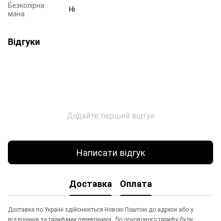
Безколірна
Ні
мана
Відгуки
Додайте перший відгук
Написати відгук
Доставка
Оплата
Доставка по Україні здійснюється Новою Поштою до адреси або у
відділення за тарифами перевізника. До основоного тарифу буде