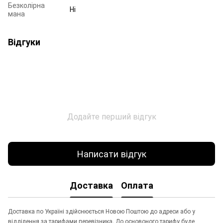
Безколірна
Ні
мана
Відгуки
Додайте перший відгук
Написати відгук
Доставка
Оплата
Доставка по Україні здійснюється Новою Поштою до адреси або у
відділення за тарифами перевізника. До основоного тарифу буде