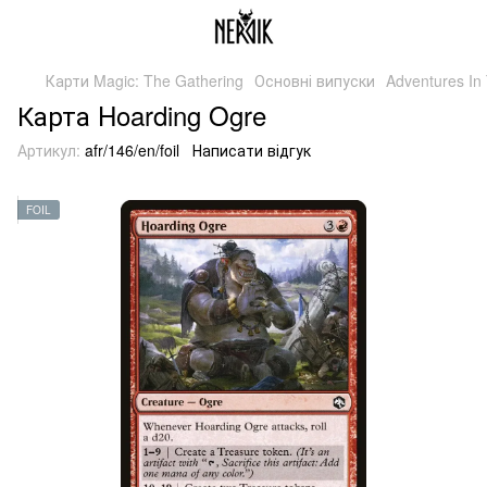
Карти Magic: The Gathering
Основні випуски
Adventures In
Карта Hoarding Ogre
Артикул:
afr/146/en/foil
Написати відгук
FOIL