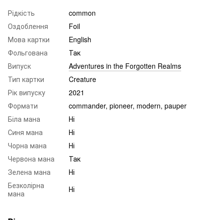
Рідкість
common
Оздоблення
Foil
Мова картки
English
Фольгована
Так
Випуск
Adventures in the Forgotten Realms
Тип картки
Creature
Рік випуску
2021
Формати
commander, pioneer, modern, pauper
Біла мана
Ні
Синя мана
Ні
Чорна мана
Ні
Червона мана
Так
Зелена мана
Ні
Безколірна
Ні
мана