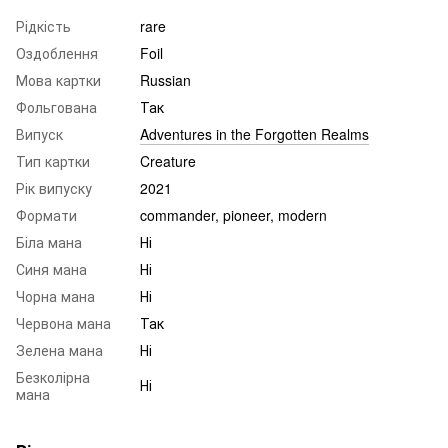
Рідкість
rare
Оздоблення
Foil
Мова картки
Russian
Фольгована
Так
Випуск
Adventures in the Forgotten Realms
Тип картки
Creature
Рік випуску
2021
Формати
commander, pioneer, modern
Біла мана
Ні
Синя мана
Ні
Чорна мана
Ні
Червона мана
Так
Зелена мана
Ні
Безколірна
Ні
мана