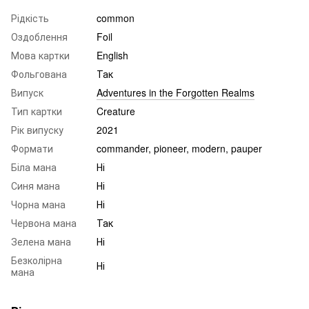
Рідкість
common
Оздоблення
Foil
Мова картки
English
Фольгована
Так
Випуск
Adventures in the Forgotten Realms
Тип картки
Creature
Рік випуску
2021
Формати
commander, pioneer, modern, pauper
Біла мана
Ні
Синя мана
Ні
Чорна мана
Ні
Червона мана
Так
Зелена мана
Ні
Безколірна
Ні
мана