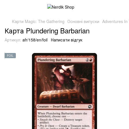
Карти Magic: The Gathering
Основні випуски
Adventures In
Карта Plundering Barbarian
Артикул:
afr/158/en/foil
Написати відгук
FOIL