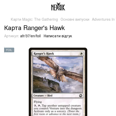
Карти Magic: The Gathering
Основні випуски
Adventures In
Карта Ranger's Hawk
Артикул:
afr/37/en/foil
Написати відгук
FOIL