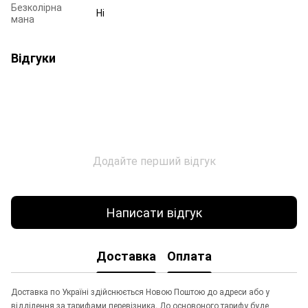
Безколірна
Ні
мана
Відгуки
Додайте перший відгук
Написати відгук
Доставка
Оплата
Доставка по Україні здійснюється Новою Поштою до адреси або у
відділення за тарифами перевізника. До основоного тарифу буде