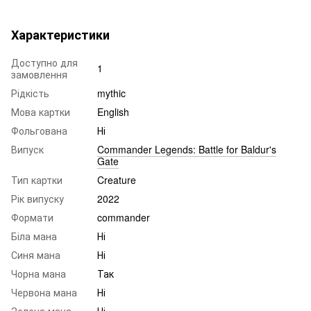
Характеристики
Доступно для
1
замовлення
Рідкість
mythic
Мова картки
English
Фольгована
Ні
Випуск
Commander Legends: Battle for Baldur's
Gate
Тип картки
Creature
Рік випуску
2022
Формати
commander
Біла мана
Ні
Синя мана
Ні
Чорна мана
Так
Червона мана
Ні
Зелена мана
Ні