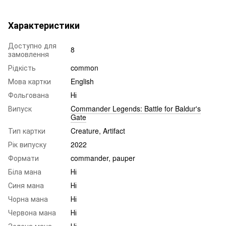
Характеристики
Доступно для
8
замовлення
Рідкість
common
Мова картки
English
Фольгована
Ні
Випуск
Commander Legends: Battle for Baldur's
Gate
Тип картки
Creature, Artifact
Рік випуску
2022
Формати
commander, pauper
Біла мана
Ні
Синя мана
Ні
Чорна мана
Ні
Червона мана
Ні
Зелена мана
Ні