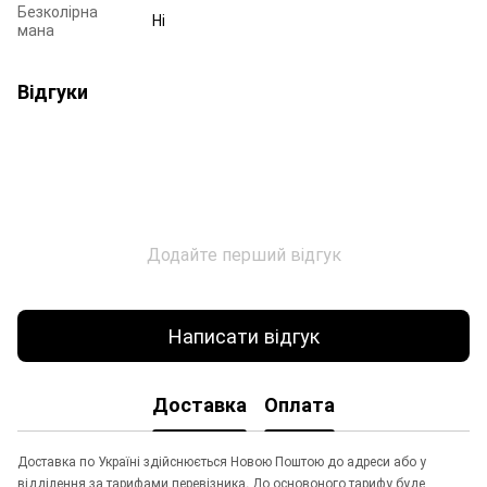
Безколірна
Ні
мана
Відгуки
Додайте перший відгук
Написати відгук
Доставка
Оплата
Доставка по Україні здійснюється Новою Поштою до адреси або у
відділення за тарифами перевізника. До основоного тарифу буде