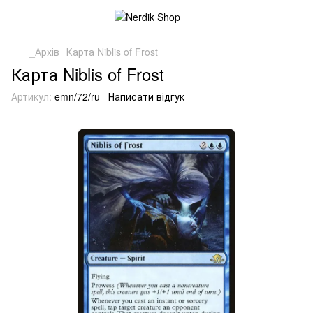
_Архів
Карта Niblis of Frost
Карта Niblis of Frost
Артикул:
emn/72/ru
Написати відгук