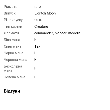
Рідкість
rare
Випуск
Eldritch Moon
Рік випуску
2016
Тип картки
Creature
Формати
commander, pioneer, modern
Біла мана
Ні
Синя мана
Так
Чорна мана
Ні
Червона мана
Ні
Безколірна
Ні
мана
Зелена мана
Ні
Відгуки