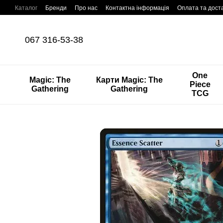
Перейти до основного контенту
Каталог
Бренди
Про нас
Контактна інформація
Оплата та дост
067 316-53-38
One
Magic: The
Карти Magic: The
Piece
Gathering
Gathering
TCG