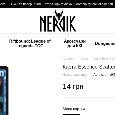
авка
Обмін та повернення
Угода користувача
Договір публічної оферти
Riftbound: League of
Аксесуари
Dungeon
Legends TCG
для ККІ
Головна
_Архів
Карта Essence S
Карта Essence Scatte
Немає в наявності
Артикул: m19/
14 грн
Мова картки