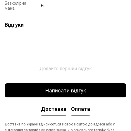
Безколірна
Ні
мана
Відгуки
Додайте перший відгук
Написати відгук
Доставка
Оплата
Доставка по Україні здійснюється Новою Поштою до адреси або у
відділення за тарифами перевізника. До основоного тарифу буде