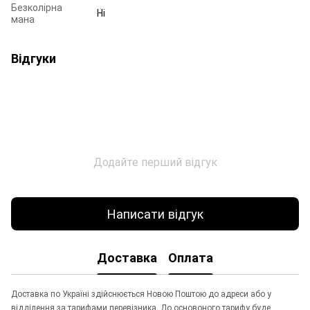
Безколірна
Ні
мана
Відгуки
Додайте перший відгук
Написати відгук
Доставка
Оплата
Доставка по Україні здійснюється Новою Поштою до адреси або у
відділення за тарифами перевізника. До основоного тарифу буде