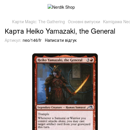
Карти Magic: The Gathering
Основні випуски
Kamigawa Neo
Карта Heiko Yamazaki, the General
Артикул:
neo/146/fr
Написати відгук