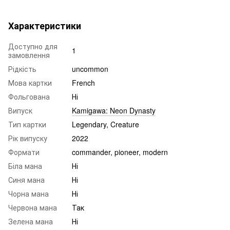
Характеристики
Доступно для
1
замовлення
Рідкість
uncommon
Мова картки
French
Фольгована
Ні
Випуск
Kamigawa: Neon Dynasty
Тип картки
Legendary, Creature
Рік випуску
2022
Формати
commander, pioneer, modern
Біла мана
Ні
Синя мана
Ні
Чорна мана
Ні
Червона мана
Так
Зелена мана
Ні