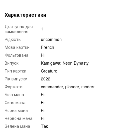
Характеристики
Доступно для
1
замовлення
Рідкість
uncommon
Мова картки
French
Фольгована
Ні
Випуск
Kamigawa: Neon Dynasty
Тип картки
Creature
Рік випуску
2022
Формати
commander, pioneer, modern
Біла мана
Ні
Синя мана
Ні
Чорна мана
Ні
Червона мана
Ні
Зелена мана
Так