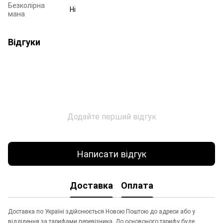
Безколірна
Ні
мана
Відгуки
Додайте перший відгук
Написати відгук
Доставка
Оплата
Доставка по Україні здійснюється Новою Поштою до адреси або у
відділення за тарифами перевізника. До основоного тарифу буде