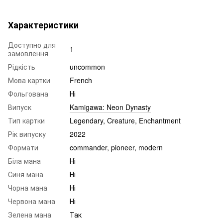
Характеристики
Доступно для
1
замовлення
Рідкість
uncommon
Мова картки
French
Фольгована
Ні
Випуск
Kamigawa: Neon Dynasty
Тип картки
Legendary, Creature, Enchantment
Рік випуску
2022
Формати
commander, pioneer, modern
Біла мана
Ні
Синя мана
Ні
Чорна мана
Ні
Червона мана
Ні
Зелена мана
Так