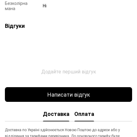
Безколірна
Ні
мана
Відгуки
Додайте перший відгук
Написати відгук
Доставка
Оплата
Доставка по Україні здійснюється Новою Поштою до адреси або у
відділення за тарифами перевізника. До основоного тарифу буде