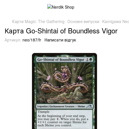
Карти Magic: The Gathering
Основні випуски
Kamigawa Neo
Карта Go-Shintai of Boundless Vigor
Артикул:
neo/187/fr
Написати відгук