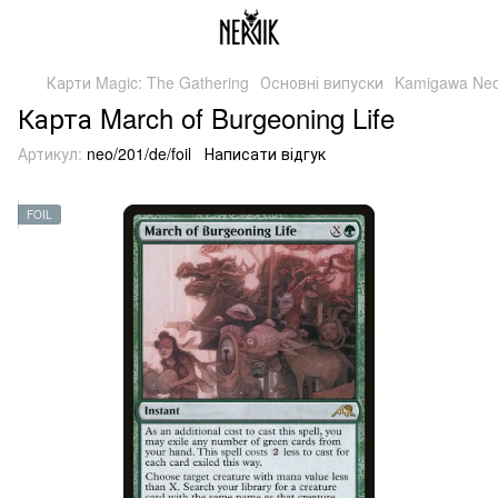
Карти Magic: The Gathering
Основні випуски
Kamigawa Neo
Карта March of Burgeoning Life
Артикул:
neo/201/de/foil
Написати відгук
FOIL