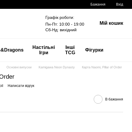
Бажання
Вхід
Графік роботи:
Мій кошик
Пн-Пт: 10:00 - 19:00
Сб-Нд: вихідний
Настільні
Інші
s&Dragons
Фігурки
Ігри
TCG
Основні випуски
Kamigawa Neon Dynasty
Карта Naomi, Pillar of Order
 Order
il
Написати відгук
В бажання