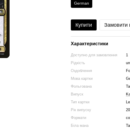
German
Купити
Замовити
Характеристики
Доступно для замовлення
1
Рідкість
u
Оздоблення
Fo
Мова картки
G
Фольгована
Та
Випуск
Ka
Тип картки
Le
Рік випуску
20
Формати
co
Біла мана
Та