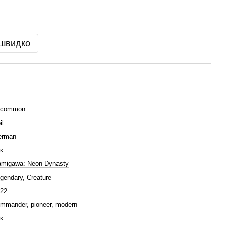
 швидко
ncommon
il
erman
к
migawa: Neon Dynasty
gendary, Creature
22
mmander, pioneer, modern
к