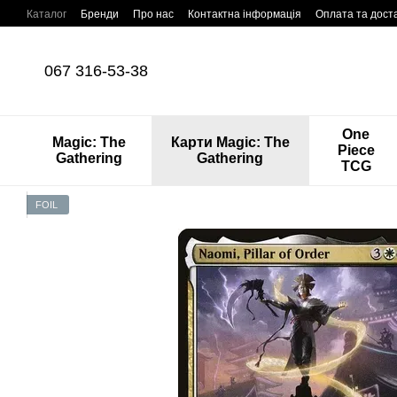
Перейти до основного контенту
Каталог
Бренди
Про нас
Контактна інформація
Оплата та дост
067 316-53-38
One
Magic: The
Карти Magic: The
Piece
Gathering
Gathering
TCG
FOIL