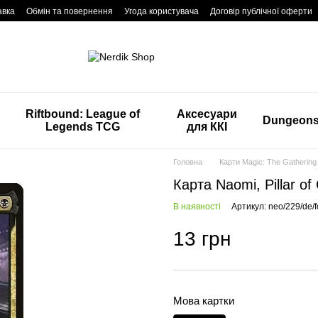
авка
Обмін та повернення
Угода користувача
Договір публічної оферти
Riftbound: League of
Аксесуари
Dungeon
Legends TCG
для ККІ
Головна
Карти Magic: The Gathering
Карта Naomi, Pillar of
В наявності
Артикул: neo/229/de/fo
13 грн
Мова картки