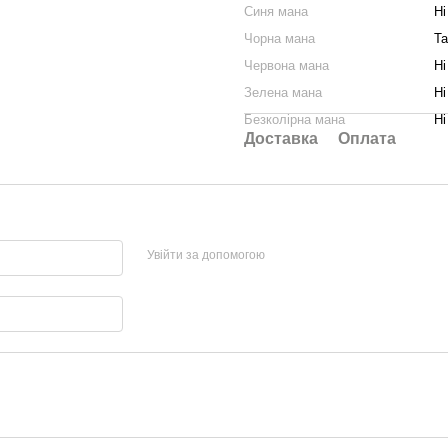
Синя мана
Ні
Чорна мана
Та
Червона мана
Ні
Зелена мана
Ні
Безколірна мана
Ні
Доставка
Оплата
Увійти за допомогою