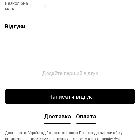
Безколірна
Ні
мана
Відгуки
Додайте перший відгук
Написати відгук
Доставка
Оплата
Доставка по Україні здійснюється Новою Поштою до адреси або у
відділення за тарифами перевізника. До основоного тарифу буде