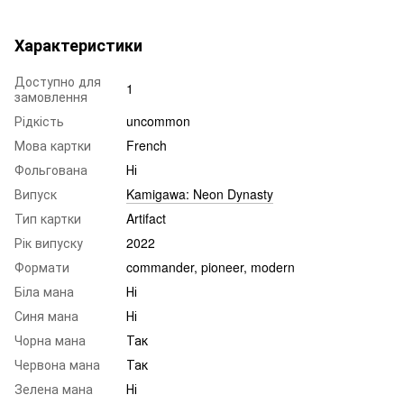
Характеристики
Доступно для
1
замовлення
Рідкість
uncommon
Мова картки
French
Фольгована
Ні
Випуск
Kamigawa: Neon Dynasty
Тип картки
Artifact
Рік випуску
2022
Формати
commander, pioneer, modern
Біла мана
Ні
Синя мана
Ні
Чорна мана
Так
Червона мана
Так
Зелена мана
Ні