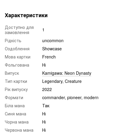
Характеристики
Доступно для
1
замовлення
Рідкість
uncommon
Оздоблення
Showcase
Мова картки
French
Фольгована
Ні
Випуск
Kamigawa: Neon Dynasty
Тип картки
Legendary, Creature
Рік випуску
2022
Формати
commander, pioneer, modern
Біла мана
Так
Синя мана
Ні
Чорна мана
Ні
Червона мана
Ні