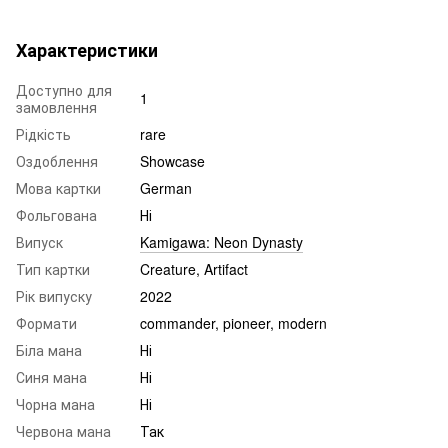
Характеристики
Доступно для
1
замовлення
Рідкість
rare
Оздоблення
Showcase
Мова картки
German
Фольгована
Ні
Випуск
Kamigawa: Neon Dynasty
Тип картки
Creature, Artifact
Рік випуску
2022
Формати
commander, pioneer, modern
Біла мана
Ні
Синя мана
Ні
Чорна мана
Ні
Червона мана
Так