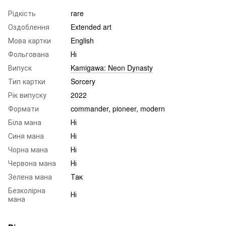
Рідкість
rare
Оздоблення
Extended art
Мова картки
English
Фольгована
Ні
Випуск
Kamigawa: Neon Dynasty
Тип картки
Sorcery
Рік випуску
2022
Формати
commander, pioneer, modern
Біла мана
Ні
Синя мана
Ні
Чорна мана
Ні
Червона мана
Ні
Зелена мана
Так
Безколірна
Ні
мана