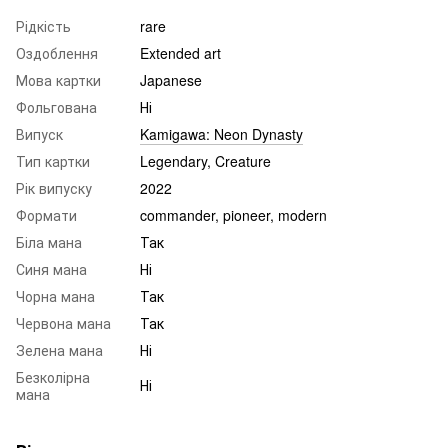
Рідкість
rare
Оздоблення
Extended art
Мова картки
Japanese
Фольгована
Ні
Випуск
Kamigawa: Neon Dynasty
Тип картки
Legendary, Creature
Рік випуску
2022
Формати
commander, pioneer, modern
Біла мана
Так
Синя мана
Ні
Чорна мана
Так
Червона мана
Так
Зелена мана
Ні
Безколірна
Ні
мана