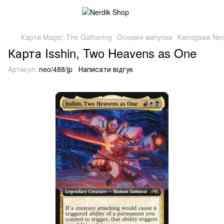
Карти Magic: The Gathering
Основні випуски
Kamigawa Neo
Карта Isshin, Two Heavens as One
Артикул:
neo/488/jp
Написати відгук