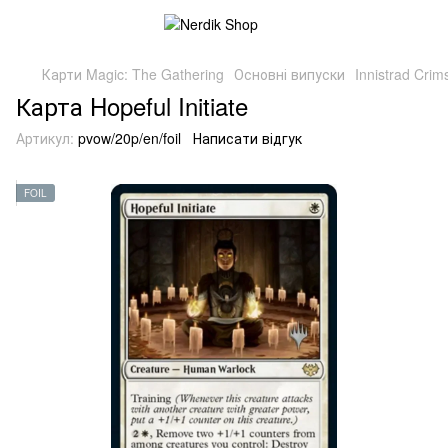
Карти Magic: The Gathering
Основні випуски
Innistrad Cri
Карта Hopeful Initiate
Артикул:
pvow/20p/en/foil
Написати відгук
FOIL