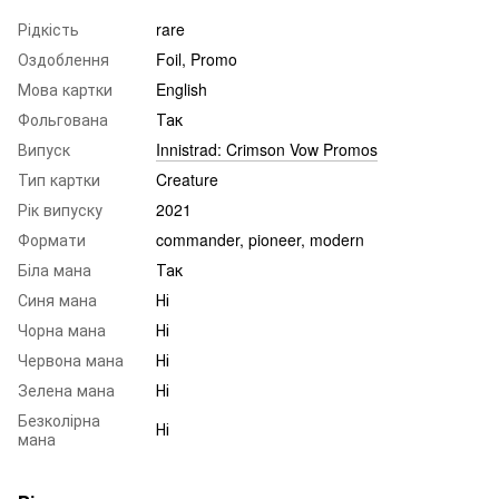
Рідкість
rare
Оздоблення
Foil, Promo
Мова картки
English
Фольгована
Так
Випуск
Innistrad: Crimson Vow Promos
Тип картки
Creature
Рік випуску
2021
Формати
commander, pioneer, modern
Біла мана
Так
Синя мана
Ні
Чорна мана
Ні
Червона мана
Ні
Зелена мана
Ні
Безколірна
Ні
мана