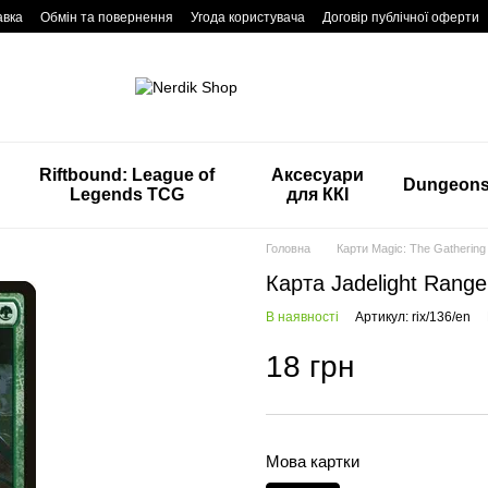
авка
Обмін та повернення
Угода користувача
Договір публічної оферти
Riftbound: League of
Аксесуари
Dungeon
Legends TCG
для ККІ
Головна
Карти Magic: The Gathering
Карта Jadelight Range
В наявності
Артикул: rix/136/en
18 грн
Мова картки