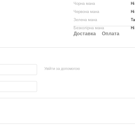
Чорна мана
Ні
Червона мана
Ні
Зелена мана
Та
Безколірна мана
Ні
Доставка
Оплата
Увійти за допомогою