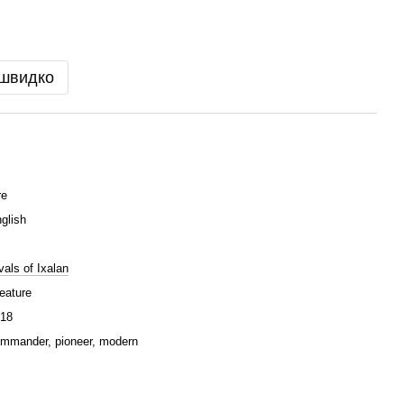
 швидко
re
glish
vals of Ixalan
eature
18
mmander, pioneer, modern