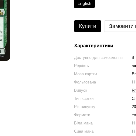
English
Купити
Замовити
Характеристики
Доступно для замовлення
8
Рідкість
ra
Мова картки
En
Фольгована
Ні
Випуск
Ri
Тип картки
Cr
Рік випуску
20
Формати
co
Біла мана
Ні
Синя мана
Ні