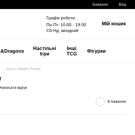
Бажання
Вхід
Графік роботи:
Мій кошик
Пн-Пт: 10:00 - 19:00
Сб-Нд: вихідний
Настільні
Інші
s&Dragons
Фігурки
Ігри
TCG
Карта Jadelight Ranger
r
Написати відгук
В бажання