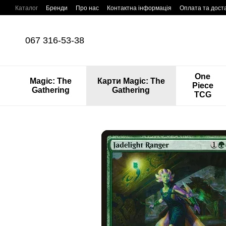
Перейти до основного контенту
Каталог
Бренди
Про нас
Контактна інформація
Оплата та дост
067 316-53-38
One
Magic: The
Карти Magic: The
Piece
Gathering
Gathering
TCG