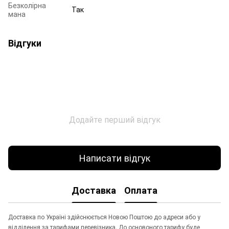
Безколірна
Так
мана
Відгуки
Додайте перший відгук
Написати відгук
Доставка
Оплата
Доставка по Україні здійснюється Новою Поштою до адреси або у
відділення за тарифами перевізника. До основоного тарифу буде