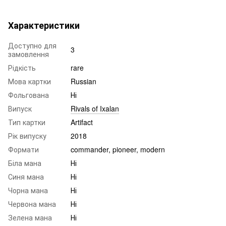
Характеристики
Доступно для
3
замовлення
Рідкість
rare
Мова картки
Russian
Фольгована
Ні
Випуск
Rivals of Ixalan
Тип картки
Artifact
Рік випуску
2018
Формати
commander, pioneer, modern
Біла мана
Ні
Синя мана
Ні
Чорна мана
Ні
Червона мана
Ні
Зелена мана
Ні