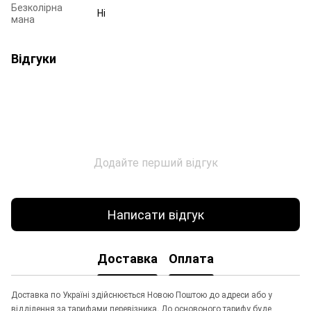
Безколірна
Ні
мана
Відгуки
Додайте перший відгук
Написати відгук
Доставка
Оплата
Доставка по Україні здійснюється Новою Поштою до адреси або у
відділення за тарифами перевізника. До основоного тарифу буде