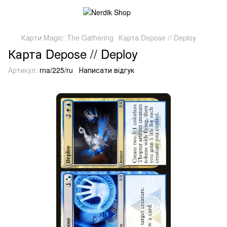
Карти Magic: The Gathering
Карта Depose // Deploy
Карта Depose // Deploy
Артикул:
rna/225/ru
Написати відгук