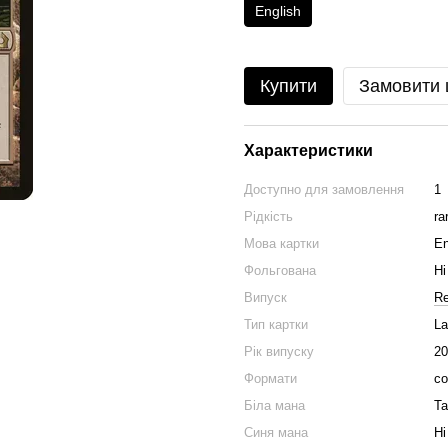
English
Купити
Замовити
Характеристики
Доступно для замовлення
1
Рідкість
ra
Мова картки
En
Фольгована
Ні
Випуск
Re
Тип картки
La
Рік випуску
20
Формати
co
Біла мана
Та
Синя мана
Ні