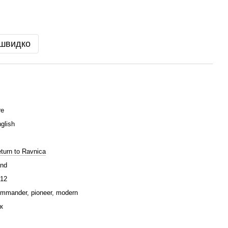
 швидко
re
glish
turn to Ravnica
nd
12
mmander, pioneer, modern
к