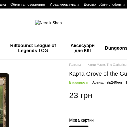
авка
Обмін та повернення
Угода користувача
Договір публічної оферти
Riftbound: League of
Аксесуари
Dungeon
Legends TCG
для ККІ
Головна
Карти Magic: The Gathering
Карта Grove of the Gu
В наявності
Артикул: rtr/240/en
23 грн
Мова картки