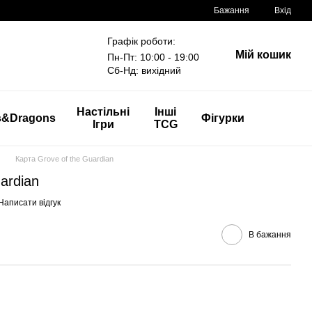
Бажання
Вхід
Графік роботи:
Мій кошик
Пн-Пт: 10:00 - 19:00
Сб-Нд: вихідний
Настільні
Інші
s&Dragons
Фігурки
Ігри
TCG
Карта Grove of the Guardian
ardian
Написати відгук
В бажання