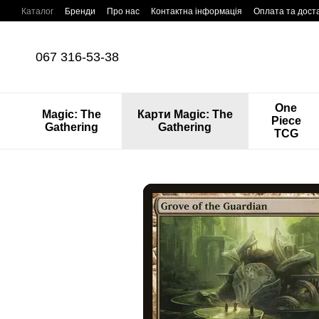
Перейти до основного контенту
Каталог
Бренди
Про нас
Контактна інформація
Оплата та дост
067 316-53-38
One
Magic: The
Карти Magic: The
Piece
Gathering
Gathering
TCG