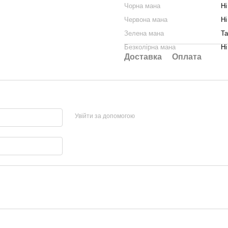
Чорна мана
Ні
Червона мана
Ні
Зелена мана
Та
Безколірна мана
Ні
Доставка
Оплата
Увійти за допомогою