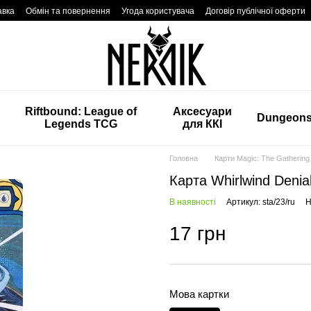
авка
Обмін та повернення
Угода користувача
Договір публічної оферти
Riftbound: League of
Аксесуари
Dungeon
Legends TCG
для ККІ
Головна
Карти Magic: The Gathering
Карта Whirlwind Denia
В наявності
Артикул: sta/23/ru
Н
17 грн
Мова картки