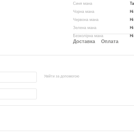
Синя мана
Та
Чорна мана
Ні
Червона мана
Ні
Зелена мана
Ні
Безколірна мана
Ні
Доставка
Оплата
Увійти за допомогою