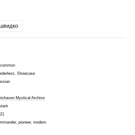
 швидко
ncommon
rderless, Showcase
ssian
rixhaven Mystical Archive
stant
21
mmander, pioneer, modern