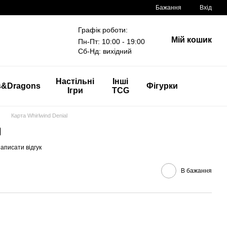
Бажання
Вхід
Графік роботи:
Мій кошик
Пн-Пт: 10:00 - 19:00
Сб-Нд: вихідний
Настільні
Інші
s&Dragons
Фігурки
Ігри
TCG
Карта Whirlwind Denial
l
аписати відгук
В бажання