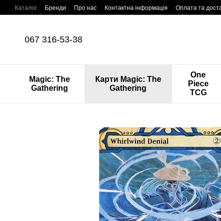
Перейти до основного контенту
Каталог
Бренди
Про нас
Контактна інформація
Оплата та дост
067 316-53-38
One
Magic: The
Карти Magic: The
Piece
Gathering
Gathering
TCG