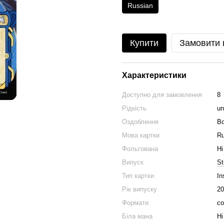
Russian
Купити
Замовити
Характеристики
Доступно для замовлення
8
Рідкість
u
Оздоблення
Bo
Мова картки
Ru
Фольгована
Ні
Випуск
St
Тип картки
In
Рік випуску
20
Формати
co
Біла мана
Ні