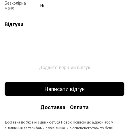
Безколірна
Ні
мана
Відгуки
Додайте перший відгук
Написати відгук
Доставка
Оплата
Доставка по Україні здійснюється Новою Поштою до адреси або у
відділення за тарифами перевізника. До основоного тарифу буде