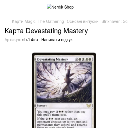
Карти Magic: The Gathering
Основні випуски
Strixhaven: S
Карта Devastating Mastery
Артикул:
stx/14/ru
Написати відгук