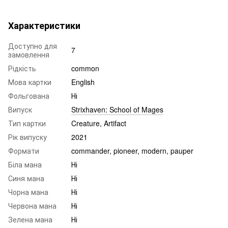
Характеристики
Доступно для
7
замовлення
Рідкість
common
Мова картки
English
Фольгована
Ні
Випуск
Strixhaven: School of Mages
Тип картки
Creature, Artifact
Рік випуску
2021
Формати
commander, pioneer, modern, pauper
Біла мана
Ні
Синя мана
Ні
Чорна мана
Ні
Червона мана
Ні
Зелена мана
Ні