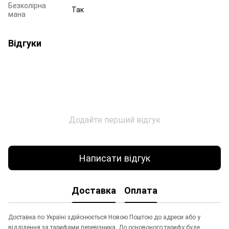
Безколірна
Так
мана
Відгуки
Додайте перший відгук
Написати відгук
Доставка
Оплата
Доставка по Україні здійснюється Новою Поштою до адреси або у
відділення за тарифами перевізника. До основоного тарифу буде