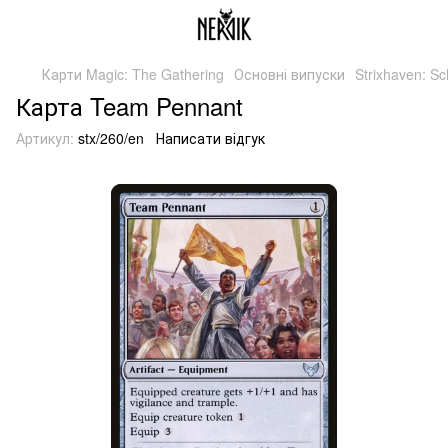
Карти Magic: The Gathering
Основні випуски
Strixhaven: S
Карта Team Pennant
Артикул:
stx/260/en
Написати відгук