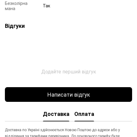
Безколірна
Так
мана
Відгуки
Додайте перший відгук
Написати відгук
Доставка
Оплата
Доставка по Україні здійснюється Новою Поштою до адреси або у
відділення за тарифами перевізника. До основоного тарифу буде