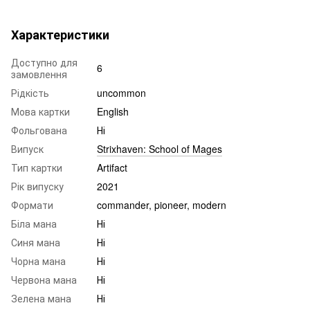
Характеристики
Доступно для
6
замовлення
Рідкість
uncommon
Мова картки
English
Фольгована
Ні
Випуск
Strixhaven: School of Mages
Тип картки
Artifact
Рік випуску
2021
Формати
commander, pioneer, modern
Біла мана
Ні
Синя мана
Ні
Чорна мана
Ні
Червона мана
Ні
Зелена мана
Ні