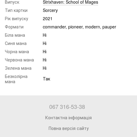
Випуск
Strixhaven: School of Mages
Тип картки
Sorcery
Рік випуску
2021
Формати
commander, pioneer, modern, pauper
Біла мана
Ні
Синя мана
Ні
Чорна мана
Ні
Червона мана
Ні
Зелена мана
Ні
Безколірна
Так
мана
067 316-53-38
Контактна інформація
Повна версія сайту