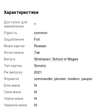
Характеристики
Доступно для
1
замовлення
Рідкість
common
Оздоблення
Foil
Мова картки
Russian
Фольгована
Так
Випуск
Strixhaven: School of Mages
Тип картки
Sorcery
Рік випуску
2021
Формати
commander, pioneer, modern, pauper
Біла мана
Ні
Синя мана
Ні
Чорна мана
Ні
Червона мана
Ні