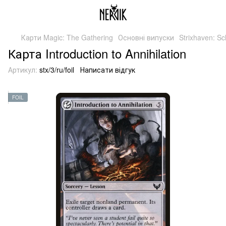
Карти Magic: The Gathering
Основні випуски
Strixhaven: S
Карта Introduction to Annihilation
Артикул:
stx/3/ru/foil
Написати відгук
FOIL