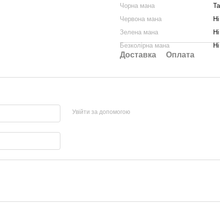
Чорна мана
Та
Червона мана
Ні
Зелена мана
Ні
Безколірна мана
Ні
Доставка
Оплата
Увійти за допомогою