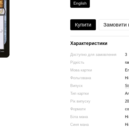
English
Купити
Замовити
Характеристики
Доступно для замовлення
3
Рідкість
ra
Мова картки
En
Фольгована
Ні
Випуск
St
Тип картки
Ar
Рік випуску
20
Формати
co
Біла мана
Ні
Синя мана
Ні