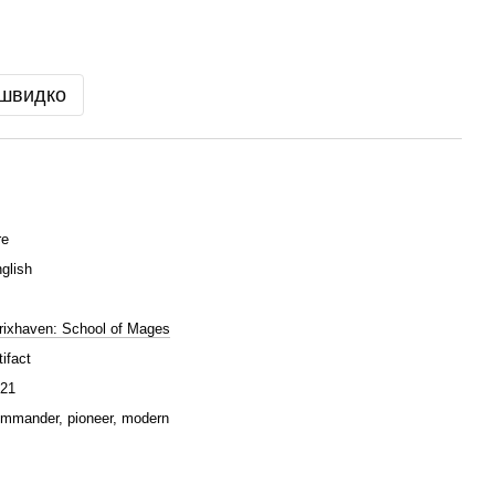
 швидко
re
glish
rixhaven: School of Mages
tifact
21
mmander, pioneer, modern