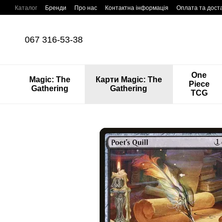
Перейти до основного контенту
Каталог
Бренди
Про нас
Контактна інформація
Оплата та дост
067 316-53-38
One
Magic: The
Карти Magic: The
Piece
Gathering
Gathering
TCG