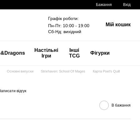
Бажання
Вхід
Графік роботи:
Мій кошик
Пн-Пт: 10:00 - 19:00
Сб-Нд: вихідний
Настільні
Інші
s&Dragons
Фігурки
Ігри
TCG
Основні випуски
Strixhaven: School Of Mages
Карта Poet's Quill
аписати відгук
В бажання