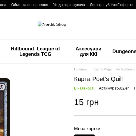
авка
Обмін та повернення
Угода користувача
Договір публічної оферти
Riftbound: League of
Аксесуари
Dungeon
Legends TCG
для ККІ
Головна
Карти Magic: The Gathering
Карта Poet's Quill
В наявності
Артикул: stx/82/en
Н
15 грн
Мова картки