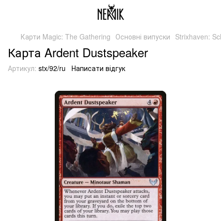
Карти Magic: The Gathering
Основні випуски
Strixhaven: S
Карта Ardent Dustspeaker
Артикул:
stx/92/ru
Написати відгук