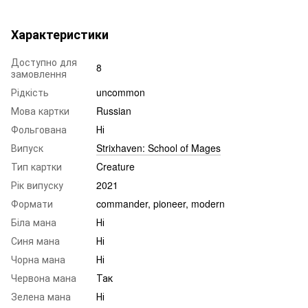
Характеристики
Доступно для
8
замовлення
Рідкість
uncommon
Мова картки
Russian
Фольгована
Ні
Випуск
Strixhaven: School of Mages
Тип картки
Creature
Рік випуску
2021
Формати
commander, pioneer, modern
Біла мана
Ні
Синя мана
Ні
Чорна мана
Ні
Червона мана
Так
Зелена мана
Ні