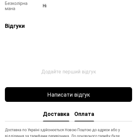
Безколірна
Ні
мана
Відгуки
Додайте перший відгук
Написати відгук
Доставка
Оплата
Доставка по Україні здійснюється Новою Поштою до адреси або у
відділення за тарифами перевізника. До основоного тарифу буде