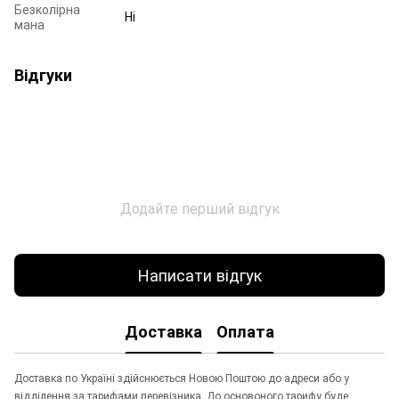
Безколірна
Ні
мана
Відгуки
Додайте перший відгук
Написати відгук
Доставка
Оплата
Доставка по Україні здійснюється Новою Поштою до адреси або у
відділення за тарифами перевізника. До основоного тарифу буде