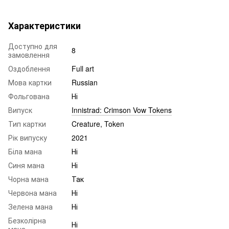
Характеристики
Доступно для
8
замовлення
Оздоблення
Full art
Мова картки
Russian
Фольгована
Ні
Випуск
Innistrad: Crimson Vow Tokens
Тип картки
Creature, Token
Рік випуску
2021
Біла мана
Ні
Синя мана
Ні
Чорна мана
Так
Червона мана
Ні
Зелена мана
Ні
Безколірна
Ні
мана