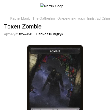
Карти Magic: The Gathering
Основні випуски
Innistrad Cri
Токен Zombie
Артикул:
tvow/8/ru
Написати відгук