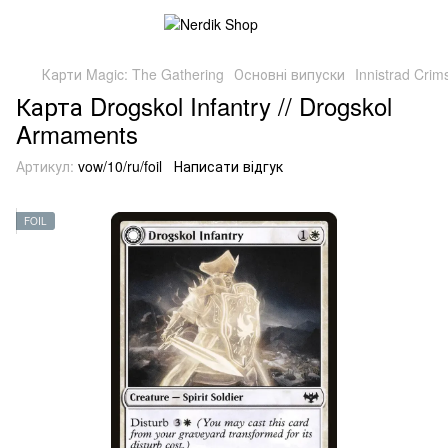
Карти Magic: The Gathering
Основні випуски
Innistrad Cri
Карта Drogskol Infantry // Drogskol
Armaments
Артикул:
vow/10/ru/foil
Написати відгук
FOIL