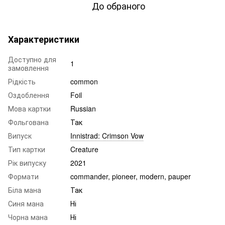
До обраного
Характеристики
Доступно для
1
замовлення
Рідкість
common
Оздоблення
Foil
Мова картки
Russian
Фольгована
Так
Випуск
Innistrad: Crimson Vow
Тип картки
Creature
Рік випуску
2021
Формати
commander, pioneer, modern, pauper
Біла мана
Так
Синя мана
Ні
Чорна мана
Ні