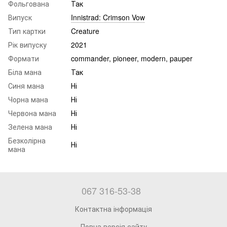
Фольгована
Так
Випуск
Innistrad: Crimson Vow
Тип картки
Creature
Рік випуску
2021
Формати
commander, pioneer, modern, pauper
Біла мана
Так
Синя мана
Ні
Чорна мана
Ні
Червона мана
Ні
Зелена мана
Ні
Безколірна
Ні
мана
067 316-53-38
Контактна інформація
Повна версія сайту