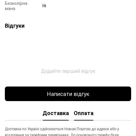
Безколірна
Ні
мана
Відгуки
Додайте перший відгук
Написати відгук
Доставка
Оплата
Доставка по Україні здійснюється Новою Поштою до адреси або у
відділення за тарифами перевізника. До основоного тарифу буде