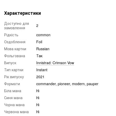
Характеристики
Доступно для
2
замовлення
Рідкість
common
Оздоблення
Foil
Мова картки
Russian
Фольгована
Так
Випуск
Innistrad: Crimson Vow
Тип картки
Instant
Рік випуску
2021
Формати
commander, pioneer, modern, pauper
Біла мана
Ні
Синя мана
Ні
Чорна мана
Ні
Червона мана
Ні