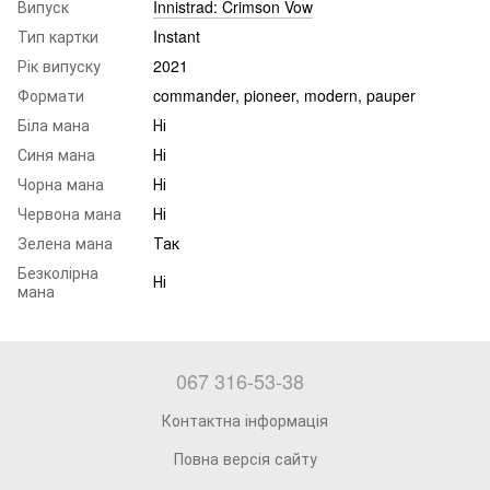
Випуск
Innistrad: Crimson Vow
Тип картки
Instant
Рік випуску
2021
Формати
commander, pioneer, modern, pauper
Біла мана
Ні
Синя мана
Ні
Чорна мана
Ні
Червона мана
Ні
Зелена мана
Так
Безколірна
Ні
мана
067 316-53-38
Контактна інформація
Повна версія сайту