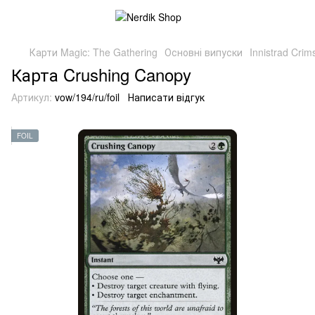
Карти Magic: The Gathering
Основні випуски
Innistrad Cri
Карта Crushing Canopy
Артикул:
vow/194/ru/foil
Написати відгук
FOIL