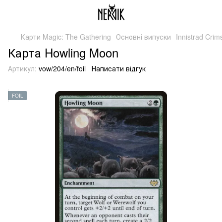
Карти Magic: The Gathering
Основні випуски
Innistrad Cri
Карта Howling Moon
Артикул:
vow/204/en/foil
Написати відгук
FOIL