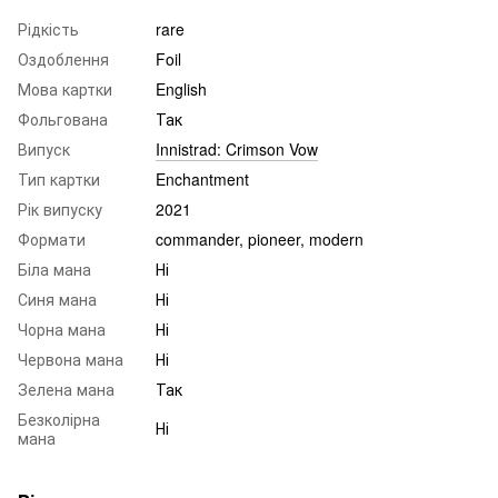
Рідкість
rare
Оздоблення
Foil
Мова картки
English
Фольгована
Так
Випуск
Innistrad: Crimson Vow
Тип картки
Enchantment
Рік випуску
2021
Формати
commander, pioneer, modern
Біла мана
Ні
Синя мана
Ні
Чорна мана
Ні
Червона мана
Ні
Зелена мана
Так
Безколірна
Ні
мана