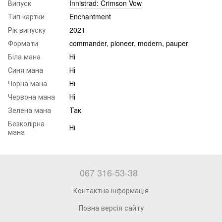
Випуск
Innistrad: Crimson Vow
Тип картки
Enchantment
Рік випуску
2021
Формати
commander, pioneer, modern, pauper
Біла мана
Ні
Синя мана
Ні
Чорна мана
Ні
Червона мана
Ні
Зелена мана
Так
Безколірна
Ні
мана
067 316-53-38
Контактна інформація
Повна версія сайту