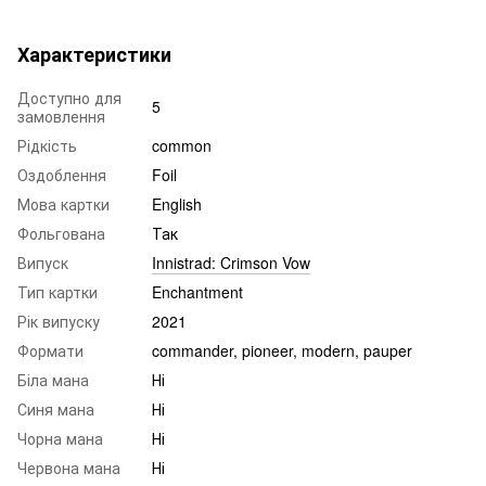
Характеристики
Доступно для
5
замовлення
Рідкість
common
Оздоблення
Foil
Мова картки
English
Фольгована
Так
Випуск
Innistrad: Crimson Vow
Тип картки
Enchantment
Рік випуску
2021
Формати
commander, pioneer, modern, pauper
Біла мана
Ні
Синя мана
Ні
Чорна мана
Ні
Червона мана
Ні