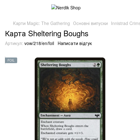
Карти Magic: The Gathering
Основні випуски
Innistrad Cri
Карта Sheltering Boughs
Артикул:
vow/218/en/foil
Написати відгук
FOIL