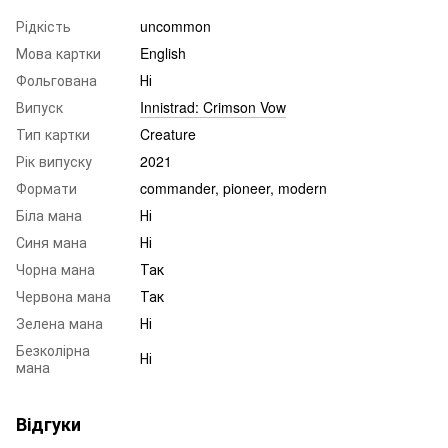
Рідкість
uncommon
Мова картки
English
Фольгована
Ні
Випуск
Innistrad: Crimson Vow
Тип картки
Creature
Рік випуску
2021
Формати
commander, pioneer, modern
Біла мана
Ні
Синя мана
Ні
Чорна мана
Так
Червона мана
Так
Зелена мана
Ні
Безколірна
Ні
мана
Відгуки