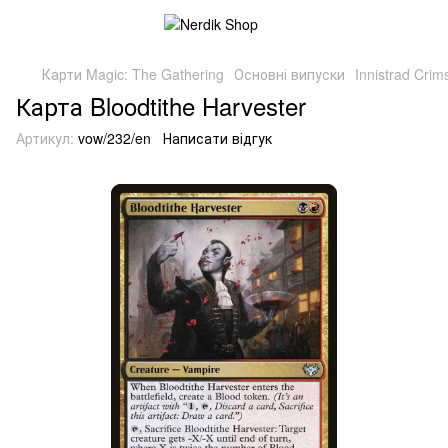
Карти Magic: The Gathering
Основні випуски
Innistrad Cri
Карта Bloodtithe Harvester
Артикул:
vow/232/en
Написати відгук