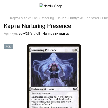
Карти Magic: The Gathering
Основні випуски
Innistrad Cri
Карта Nurturing Presence
Артикул:
vow/26/en/foil
Написати відгук
FOIL