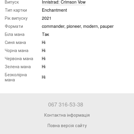
Випуск
Innistrad: Crimson Vow
Тип картки
Enchantment
Рік випуску
2021
Формати
commander, pioneer, modern, pauper
Біла мана
Так
Синя мана
Ні
Чорна мана
Ні
Червона мана
Ні
Зелена мана
Ні
Безколірна
Ні
мана
067 316-53-38
Контактна інформація
Повна версія сайту