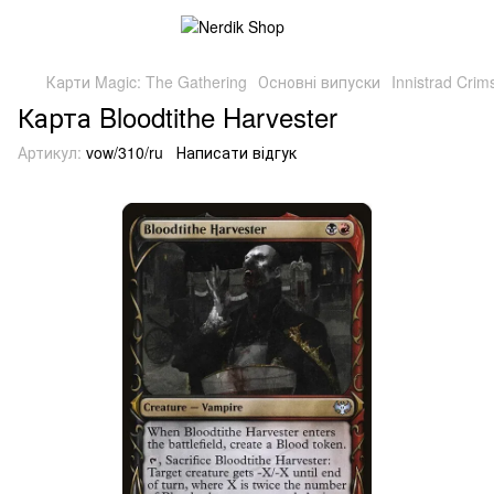
Карти Magic: The Gathering
Основні випуски
Innistrad Cri
Карта Bloodtithe Harvester
Артикул:
vow/310/ru
Написати відгук