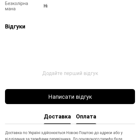
Безколірна
Ні
мана
Відгуки
Додайте перший відгук
Написати відгук
Доставка
Оплата
Доставка по Україні здійснюється Новою Поштою до адреси або у
відділення за тарифами перевізника. До основоного тарифу буде