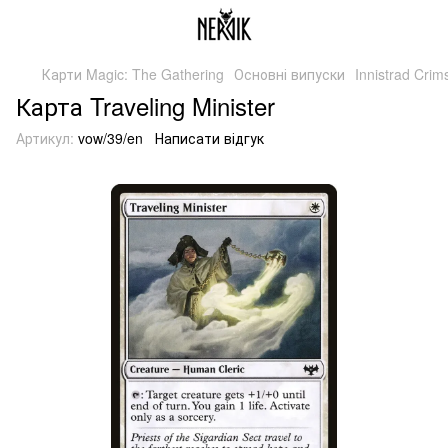
Карти Magic: The Gathering
Основні випуски
Innistrad Cri
Карта Traveling Minister
Артикул:
vow/39/en
Написати відгук