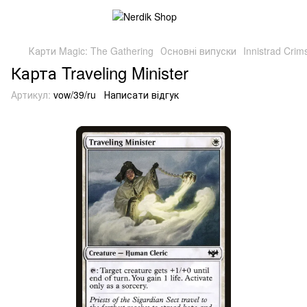
Карти Magic: The Gathering
Основні випуски
Innistrad Cri
Карта Traveling Minister
Артикул:
vow/39/ru
Написати відгук