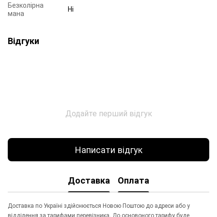
Безколірна
Ні
мана
Відгуки
Додайте перший відгук
Написати відгук
Доставка
Оплата
Доставка по Україні здійснюється Новою Поштою до адреси або у
відділення за тарифами перевізника. До основоного тарифу буде