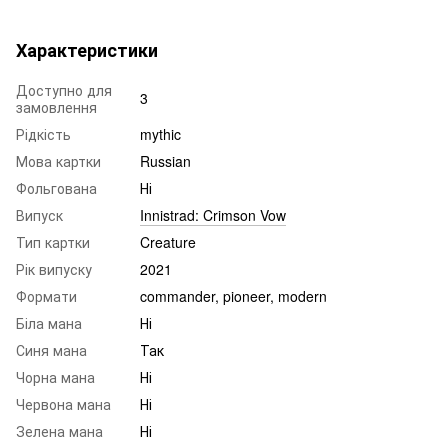
Характеристики
Доступно для
3
замовлення
Рідкість
mythic
Мова картки
Russian
Фольгована
Ні
Випуск
Innistrad: Crimson Vow
Тип картки
Creature
Рік випуску
2021
Формати
commander, pioneer, modern
Біла мана
Ні
Синя мана
Так
Чорна мана
Ні
Червона мана
Ні
Зелена мана
Ні