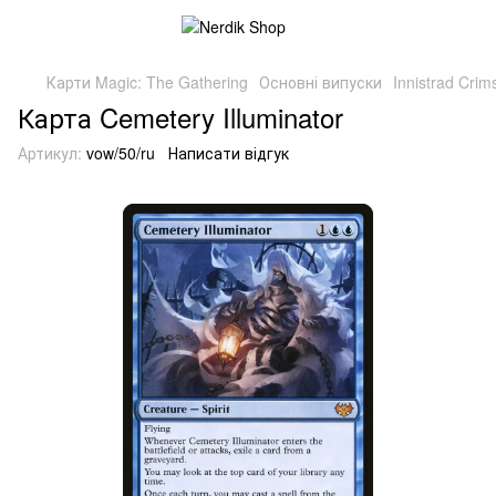
Карти Magic: The Gathering
Основні випуски
Innistrad Cri
Карта Cemetery Illuminator
Артикул:
vow/50/ru
Написати відгук