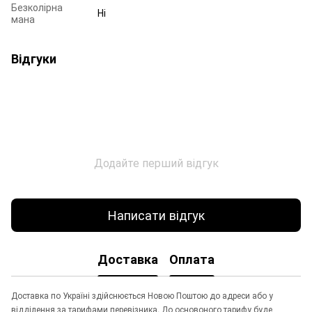
Безколірна
Ні
мана
Відгуки
Додайте перший відгук
Написати відгук
Доставка
Оплата
Доставка по Україні здійснюється Новою Поштою до адреси або у
відділення за тарифами перевізника. До основоного тарифу буде