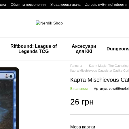
авка
Обмін та повернення
Угода користувача
Договір публічної оферти
Riftbound: League of
Аксесуари
Dungeon
Legends TCG
для ККІ
Головна
Карти Magic: The Gathering
Карта Mischievous Catgeist // Catlike Curi
Карта Mischievous Catge
В наявності
Артикул: vow/69/ru/foi
26 грн
Мова картки