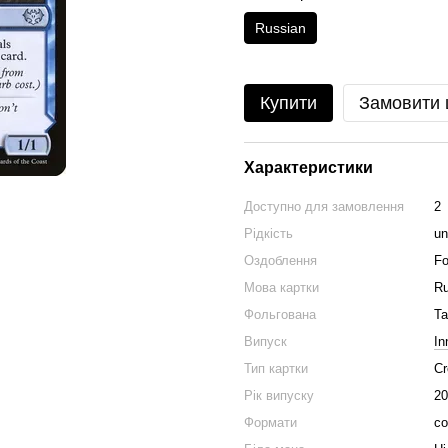
Russian
Купити
Замовити
Характеристики
Доступно для замовлення
2
Рідкість
u
Оздоблення
Fo
Мова картки
Ru
Фольгована
Та
Випуск
In
Тип картки
Cr
Рік випуску
20
Формати
co