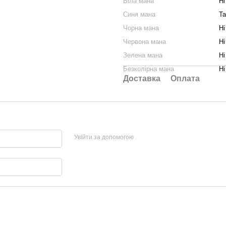
Біла мана
Ні
Синя мана
Та
Чорна мана
Ні
Червона мана
Ні
Зелена мана
Ні
Безколірна мана
Ні
Доставка
Оплата
Увійти за допомогою