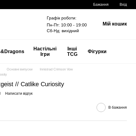
Бажання
Вхід
Графік роботи:
Мій кошик
Пн-Пт: 10:00 - 19:00
Сб-Нд: вихідний
Настільні
Інші
s&Dragons
Фігурки
Ігри
TCG
Основні випуски
Innistrad Crimson Vow
osity
ist // Catlike Curiosity
l
Написати відгук
В бажання