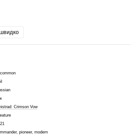
 швидко
ncommon
il
ssian
к
nistrad: Crimson Vow
eature
21
mmander, pioneer, modern