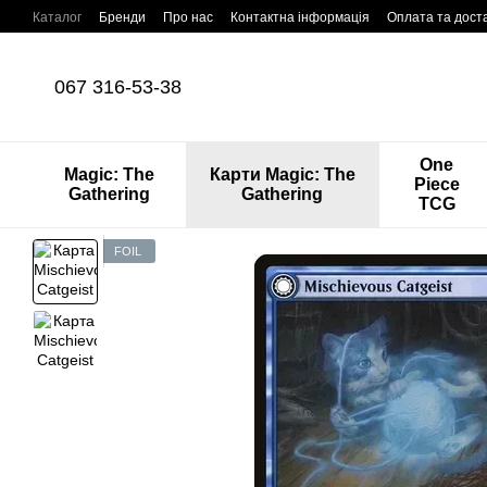
Перейти до основного контенту
Каталог
Бренди
Про нас
Контактна інформація
Оплата та дост
067 316-53-38
One
Magic: The
Карти Magic: The
Piece
Gathering
Gathering
TCG
FOIL